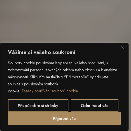
Vážíme si vašeho soukromí
Soubory cookie používáme k vylepšení vašeho prohlížení, k
zobrazování personalizovaných reklam nebo obsahu a k analýze
návštěvnosti. Kliknutím na tlačítko "Přijmout vše" vyjadřujete
souhlas s používáním souborů
cookie.
Zásady používání souborů cookie
Přizpůsobte si stránky
Odmítnout vše
2
POSUN DOLŮ
Přijmout vše
Otevřít 