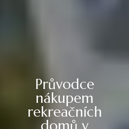
Průvodce
nákupem
rekreačních
domů v