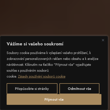
Vážíme si vašeho soukromí
Soubory cookie používáme k vylepšení vašeho prohlížení, k
zobrazování personalizovaných reklam nebo obsahu a k analýze
návštěvnosti. Kliknutím na tlačítko "Přijmout vše" vyjadřujete
souhlas s používáním souborů
cookie.
Zásady používání souborů cookie
Přizpůsobte si stránky
Odmítnout vše
2
POSUN DOLŮ
Přijmout vše
Otevřít 