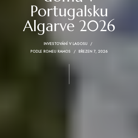
Portugalsku
Algarve 2026
INVESTOVÁNÍ V LAGOSU
PODLE
ROMEU RAMOS
BŘEZEN 7, 2026