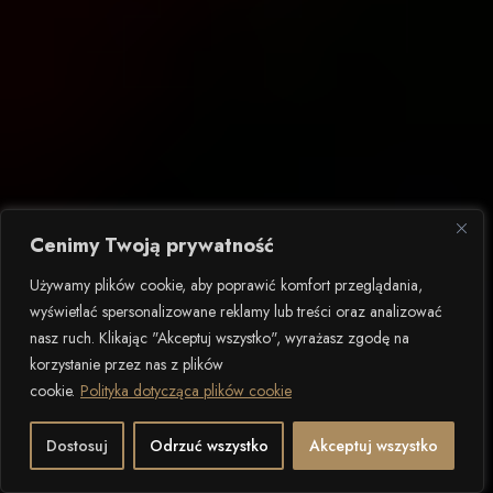
Cenimy Twoją prywatność
Używamy plików cookie, aby poprawić komfort przeglądania,
wyświetlać spersonalizowane reklamy lub treści oraz analizować
nasz ruch. Klikając "Akceptuj wszystko", wyrażasz zgodę na
korzystanie przez nas z plików
cookie.
Polityka dotycząca plików cookie
2
PRZEWIJANIE W DÓŁ
Dostosuj
Odrzuć wszystko
Akceptuj wszystko
Otwarty