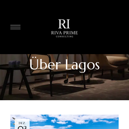
Über Lagos
DEZ.
03