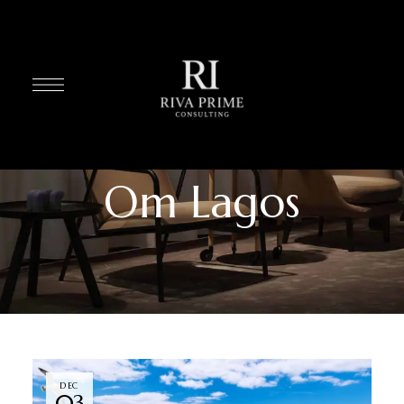
Om Lagos
DEC
03