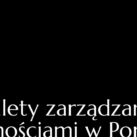
lety zarządza
ościami w Port