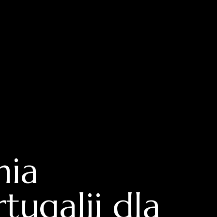
nia
ugalii dla