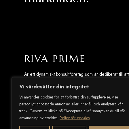
RIVA PRIME
Är ett dynamiskt konsultföretag som är dedikerat till att
leverera exceptionella, personliga investeringslösning
Vi värdesätter din integritet
i Lagos, Portugal. Din investeringsresa med oss är
effektiv, informerad och mycket givande.
Vi använder cookies för att förbättra din surfupplevelse, visa
personligt anpassade annonser eller innehåll och analysera vår
trafik. Genom att klicka på "Acceptera alla" samtycker du till vår
användning av cookies.
Policy för cookies