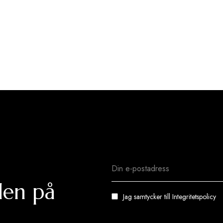
den på
Jag samtycker till
Integritetspolicy