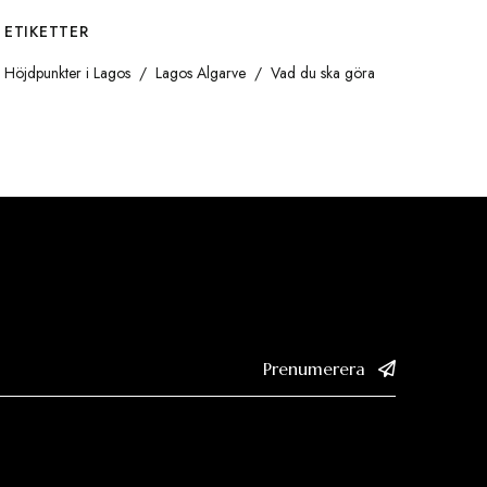
ETIKETTER
Höjdpunkter i Lagos
Lagos Algarve
Vad du ska göra
Prenumerera