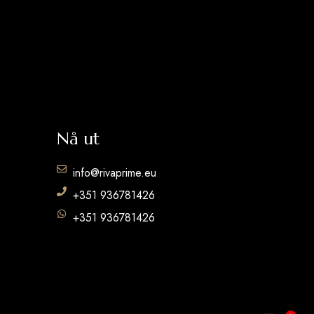
Nå ut
info@rivaprime.eu
+351 936781426
+351 936781426
2