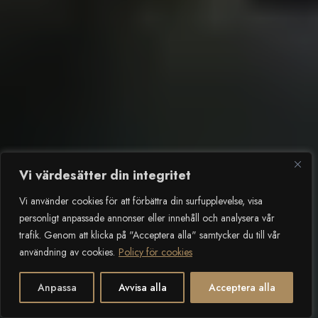
Vi värdesätter din integritet
Vi använder cookies för att förbättra din surfupplevelse, visa
personligt anpassade annonser eller innehåll och analysera vår
trafik. Genom att klicka på "Acceptera alla" samtycker du till vår
användning av cookies.
Policy för cookies
2
SCROLLA NER
Anpassa
Avvisa alla
Acceptera alla
Öppet c