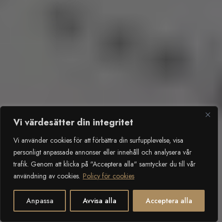
Vi värdesätter din integritet
Vi använder cookies för att förbättra din surfupplevelse, visa
personligt anpassade annonser eller innehåll och analysera vår
trafik. Genom att klicka på "Acceptera alla" samtycker du till vår
användning av cookies.
Policy för cookies
2
SCROLLA NER
Anpassa
Avvisa alla
Acceptera alla
Öppet c