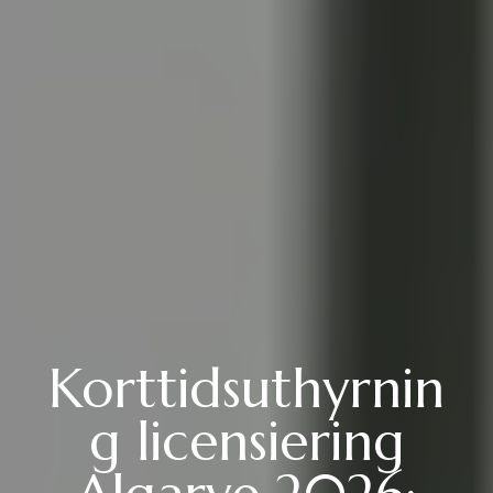
Korttidsuthyrnin
g licensiering