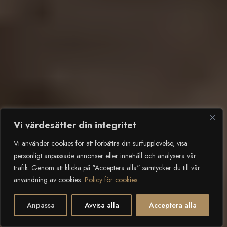
Vi värdesätter din integritet
Vi använder cookies för att förbättra din surfupplevelse, visa
personligt anpassade annonser eller innehåll och analysera vår
trafik. Genom att klicka på "Acceptera alla" samtycker du till vår
användning av cookies.
Policy för cookies
2
SCROLLA NER
Anpassa
Avvisa alla
Acceptera alla
Öppet c