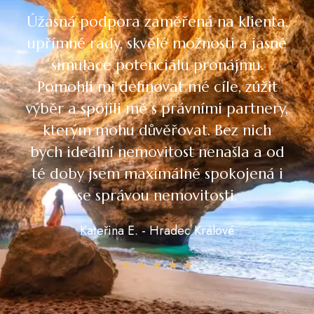
Úžasná podpora zaměřená na klienta,
upřímné rady, skvělé možnosti a jasné
simulace potenciálu pronájmu.
Pomohli mi definovat mé cíle, zúžit
výběr a spojili mě s právními partnery,
kterým mohu důvěřovat. Bez nich
bych ideální nemovitost nenašla a od
té doby jsem maximálně spokojená i
se správou nemovitosti.
Kateřina E. - Hradec Králové
★
★
★
★
★