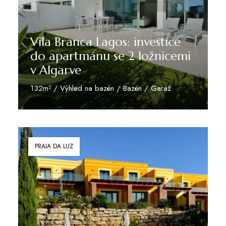
Vila Branca Lagos: investice
do apartmánu se 2 ložnicemi
v Algarve
132m² / Výhled na bazén / Bazén / Garáž
Zjistit více
PRAIA DA LUZ