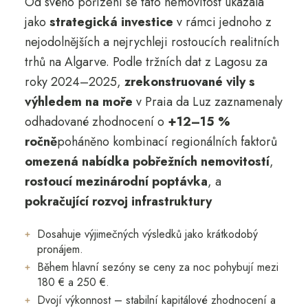
Od svého pořízení se tato nemovitost ukázala
jako
strategická investice
v rámci jednoho z
nejodolnějších a nejrychleji rostoucích realitních
trhů na Algarve. Podle tržních dat z Lagosu za
roky 2024–2025,
zrekonstruované vily s
výhledem na moře
v Praia da Luz zaznamenaly
odhadované zhodnocení o
+12–15 %
ročně
poháněno kombinací regionálních faktorů
omezená nabídka pobřežních nemovitostí
,
rostoucí mezinárodní poptávka
, a
pokračující rozvoj infrastruktury
Dosahuje výjimečných výsledků jako krátkodobý
pronájem.
Během hlavní sezóny se ceny za noc pohybují mezi
180 € a 250 €.
Dvojí výkonnost – stabilní kapitálové zhodnocení a