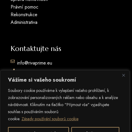
Právní pomoc
Rekonstrukce
Administrativa
Kontaktujte nás
info@rivaprime.eu
+351 936781426
Vážíme si vašeho soukromí
+351 936781426
Soubory cookie používáme k vylepšení vašeho prohlížení, k
zobrazování personalizovaných reklam nebo obsahu a k analýze
návštěvnosti. Kliknutím na tlačítko "Přijmout vše" vyjadřujete
souhlas s používáním souborů
cookie.
Zásady používání souborů cookie
© Copyright
ROMEU RAMOS
Všechna práva vyhrazena.