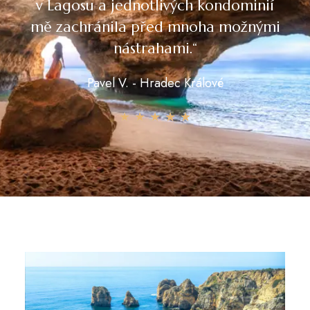
v Lagosu a jednotlivých kondominií
mě zachránila před mnoha možnými
nástrahami.“
Pavel V. - Hradec Králové
★
★
★
★
★