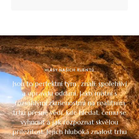
HLASY NAŠICH KLIENTŮ
Jsou to perfektní tým , znalí, spolehliví
a opravdu oddaní. Jako místní s
rozsáhlými zkušenostmi na realitním
trhu přesně vědí, kde hledat, čemu se
vyhnout a jak rozpoznat skvělou
příležitost. Jejich hluboká znalost trhu