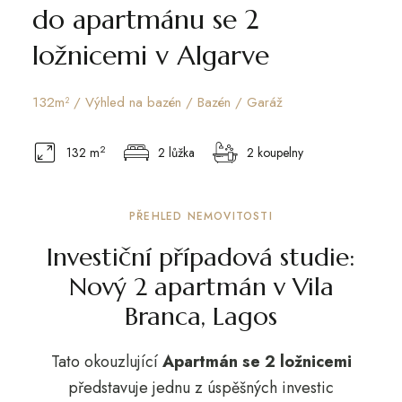
do apartmánu se 2
ložnicemi v Algarve
132m² / Výhled na bazén / Bazén / Garáž
2
132 m
2 lůžka
2 koupelny
PŘEHLED NEMOVITOSTI
Investiční případová studie:
Nový 2 apartmán v Vila
Branca, Lagos
Tato okouzlující
Apartmán se 2 ložnicemi
představuje jednu z úspěšných investic