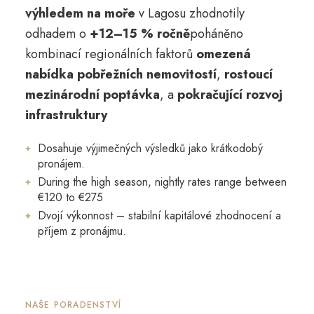
výhledem na moře
v Lagosu zhodnotily
odhadem o
+12–15 % ročně
poháněno
kombinací regionálních faktorů
omezená
nabídka pobřežních nemovitostí
,
rostoucí
mezinárodní poptávka
, a
pokračující rozvoj
infrastruktury
Dosahuje výjimečných výsledků jako krátkodobý
pronájem.
During the high season, nightly rates range between
€120 to €275
Dvojí výkonnost – stabilní kapitálové zhodnocení a
příjem z pronájmu.
NAŠE PORADENSTVÍ