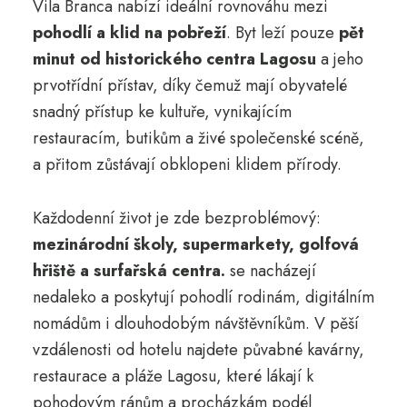
Vila Branca nabízí ideální rovnováhu mezi
pohodlí a klid na pobřeží
. Byt leží pouze
pět
minut od historického centra Lagosu
a jeho
prvotřídní přístav, díky čemuž mají obyvatelé
snadný přístup ke kultuře, vynikajícím
restauracím, butikům a živé společenské scéně,
a přitom zůstávají obklopeni klidem přírody.
Každodenní život je zde bezproblémový:
mezinárodní školy, supermarkety, golfová
hřiště a surfařská centra.
se nacházejí
nedaleko a poskytují pohodlí rodinám, digitálním
nomádům i dlouhodobým návštěvníkům. V pěší
vzdálenosti od hotelu najdete půvabné kavárny,
restaurace a pláže Lagosu, které lákají k
pohodovým ránům a procházkám podél