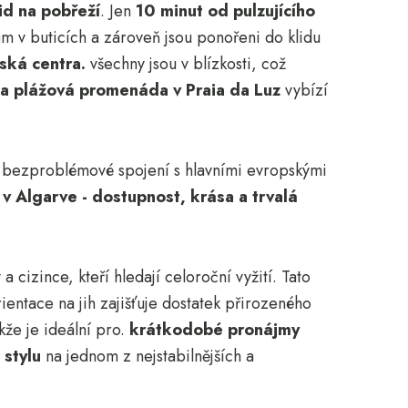
id na pobřeží
. Jen
10 minut od pulzujícího
ům v buticích a zároveň jsou ponořeni do klidu
ská centra.
všechny jsou v blízkosti, což
 a plážová promenáda v Praia da Luz
vybízí
í bezproblémové spojení s hlavními evropskými
í v Algarve - dostupnost, krása a trvalá
 a cizince, kteří hledají celoroční vyžití. Tato
rientace na jih zajišťuje dostatek přirozeného
kže je ideální pro.
krátkodobé pronájmy
 stylu
na jednom z nejstabilnějších a