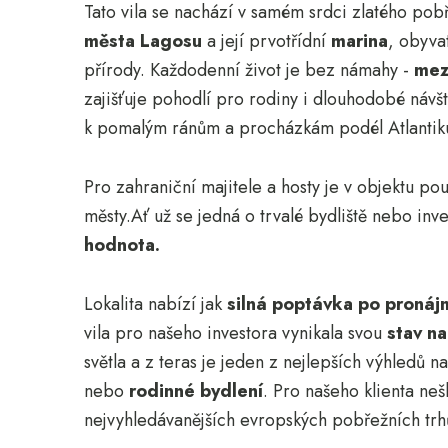
Tato vila se nachází v samém srdci zlatého po
města Lagosu
a její prvotřídní
marina
, obyva
přírody. Každodenní život je bez námahy -
mez
zajišťuje pohodlí pro rodiny i dlouhodobé návš
k pomalým ránům a procházkám podél Atlantiku
Pro zahraniční majitele a hosty je v objektu p
městy.Ať už se jedná o trvalé bydliště nebo inve
hodnota.
Lokalita nabízí jak
silná poptávka po proná
vila pro našeho investora vynikala svou
stav na
světla a z teras je jeden z nejlepších výhledů
nebo
rodinné bydlení
. Pro našeho klienta neš
nejvyhledávanějších evropských pobřežních trh