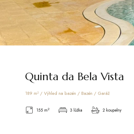
Quinta da Bela Vista
189 m² / Výhled na bazén / Bazén / Garáž
2
155 m
3 lůžka
2 koupelny