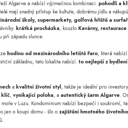
břeží Algarve a nabízí výjimečnou kombinaci.
pohodlí a kl
telé mají snadný přístup ke kultuře, dobrému jídlu a nákup
inárodní školy, supermarkety, golfová hřiště a surfař
těvníky.
krátká procházka
, kouzlo
Kavárny, restaurace
 při západu slunce.
ouze
hodinu od mezinárodního letiště Faro
, která nabíz
stiční základnu, tato lokalita nabízí.
to nejlepší z bydlen
jmech
a
kvalitní životní styl
, takže je ideální pro investory
 klíč
,
vynikající poloha
, a
autentický šarm Algarve
. O
 na moře v Luzu. Kondominium nabízí bezpečí i soukromí, ta
lo jen o koupi domu - šlo o
zajištění hmotného životního
ů.