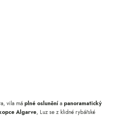
ta, vila má
plné oslunění
a
panoramatický
 kopce Algarve
, Luz se z klidné rybářské