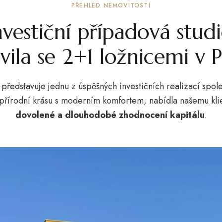
PŘEHLED NEMOVITOSTI
nvestiční případová studi
ila se 2+1 ložnicemi v P
představuje jednu z úspěšných investičních realizací spo
e přírodní krásu s moderním komfortem, nabídla našemu kl
dovolené a dlouhodobé zhodnocení kapitálu
.