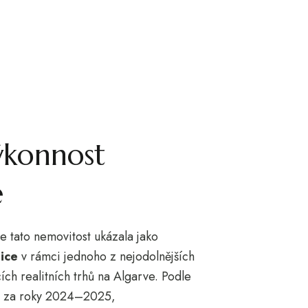
ýkonnost
e
e tato nemovitost ukázala jako
tice
v rámci jednoho z nejodolnějších
cích realitních trhů na Algarve. Podle
su za roky 2024–2025,