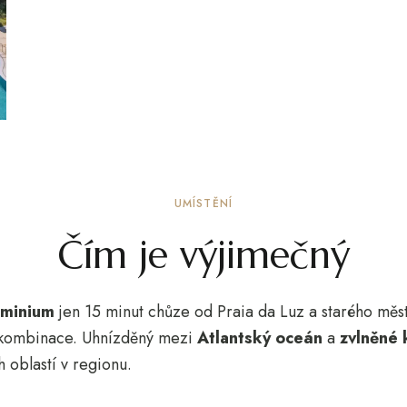
UMÍSTĚNÍ
Čím je výjimečný
ominium
jen 15 minut chůze od Praia da Luz a starého měs
ná kombinace. Uhnízděný mezi
Atlantský oceán
a
zvlněné
h oblastí v regionu.