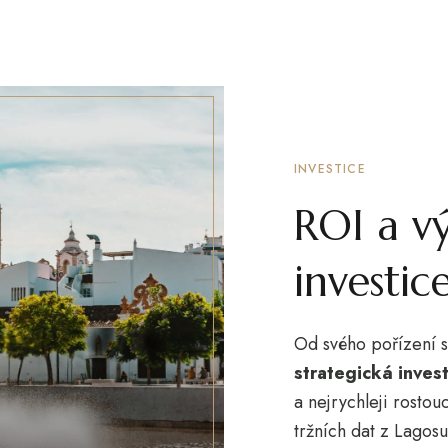
INVESTICE
ROI a v
investic
Od svého pořízení s
strategická inves
a nejrychleji rostou
tržních dat z Lago