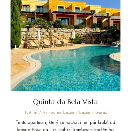
e 2
Quinta da Bela Vista
V
189 m² / Výhled na bazén / Bazén / Garáž
Tento apartmán, který se nachází jen pár kroků od
krásné Praia da Luz, nabízí kombinaci tradičního