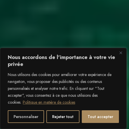
Nous accordons de l'importance à votre vie
privée
Nous utilisons des cookies pour améliorer votre expérience de
navigation, vous proposer des publicités ou des contenus
personnalisés et analyser notre trafic. En cliquant sur "Tout
accepter", vous consentez à ce que nous utilisions des
cookies.
Politique en matière de cookies
2
DÉFILEMENT VERS LE BAS
Personnaliser
Rejeter tout
Tout accepter
Ouvrir l