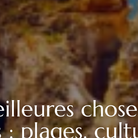
illeures choses
 : plages, cult